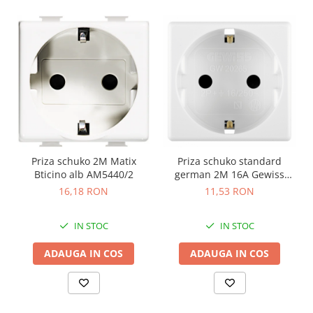
Priza schuko 2M Matix
Priza schuko standard
Bticino alb AM5440/2
german 2M 16A Gewiss
System alb GW20265
16,18 RON
11,53 RON
IN STOC
IN STOC
ADAUGA IN COS
ADAUGA IN COS