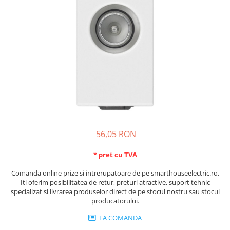
Schneider Asfora
Supraveghere Video
Bobine de declansare
Schneider Easy Styl
UPS-uri
Separatoare de sarcina
Schneider Cedar
Interfonie
Lampa de semnalizare
Vimar Neve
Scule meseriasi
Conectica si accesorii
Vimar Plana
Bareta de alimentare-Pieptene
Vimar Arke
Cleme si conectori
Himel Flexo
Repartitoare
Automatizari
Borniera si bara nul
Pini terminali
56,05 RON
* pret cu TVA
Comanda online prize si intrerupatoare de pe smarthouseelectric.ro.
Iti oferim posibilitatea de retur, preturi atractive, suport tehnic
specializat si livrarea produselor direct de pe stocul nostru sau stocul
producatorului.
LA COMANDA