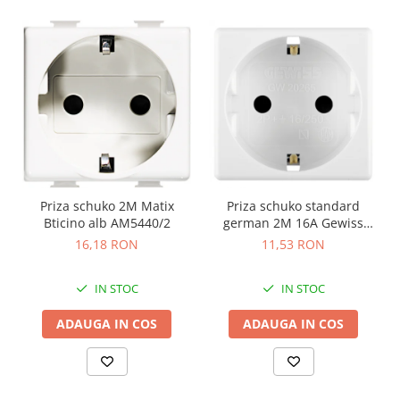
Priza schuko 2M Matix
Priza schuko standard
Bticino alb AM5440/2
german 2M 16A Gewiss
System alb GW20265
16,18 RON
11,53 RON
IN STOC
IN STOC
ADAUGA IN COS
ADAUGA IN COS