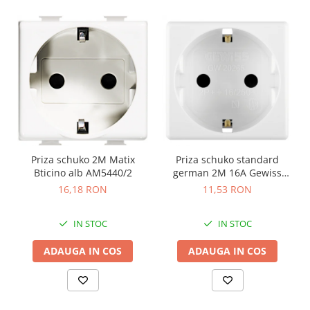
Priza schuko 2M Matix
Priza schuko standard
Bticino alb AM5440/2
german 2M 16A Gewiss
System alb GW20265
16,18 RON
11,53 RON
IN STOC
IN STOC
ADAUGA IN COS
ADAUGA IN COS