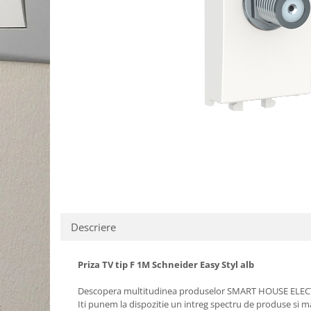
Schneider Asfora
Supraveghere Video
Bobine de declansare
Schneider Easy Styl
UPS-uri
Separatoare de sarcina
Schneider Cedar
Interfonie
Lampa de semnalizare
Vimar Neve
Scule meseriasi
Conectica si accesorii
Vimar Plana
Bareta de alimentare-Pieptene
Vimar Arke
Cleme si conectori
Himel Flexo
Repartitoare
Automatizari
Borniera si bara nul
Pini terminali
Descriere
Priza TV tip F 1M Schneider Easy Styl alb
Descopera multitudinea produselor SMART HOUSE ELECT
Iti punem la dispozitie un intreg spectru de produse si mate