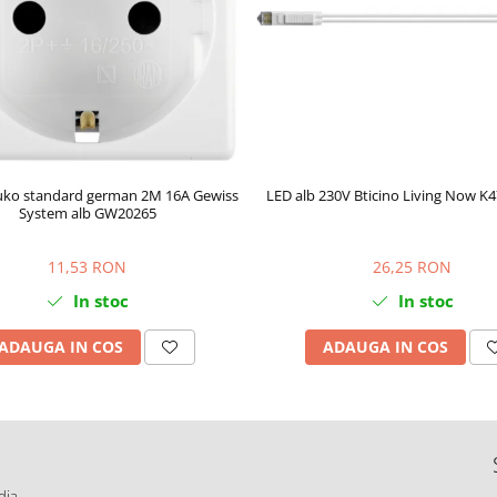
huko standard german 2M 16A Gewiss
LED alb 230V Bticino Living Now K
System alb GW20265
11,53 RON
26,25 RON
In stoc
In stoc
ADAUGA IN COS
ADAUGA IN COS
dia