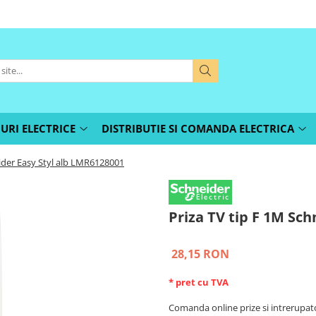
URI ELECTRICE
DISTRIBUTIE SI COMANDA ELECTRICA
eider Easy Styl alb LMR6128001
Priza TV tip F 1M Sc
28,15 RON
* pret cu TVA
Comanda online prize si intrerupat