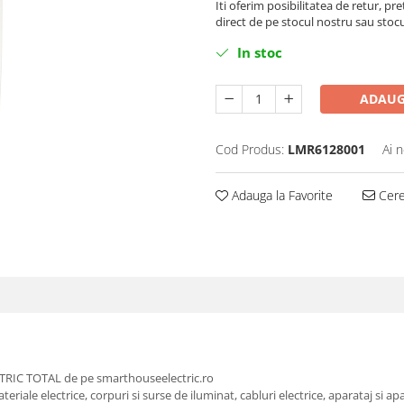
Iti oferim posibilitatea de retur, pre
direct de pe stocul nostru sau stoc
In stoc
ADAUG
Cod Produs:
LMR6128001
Ai 
Adauga la Favorite
Cere 
RIC TOTAL de pe smarthouseelectric.ro
riale electrice, corpuri si surse de iluminat, cabluri electrice, aparataj si ap