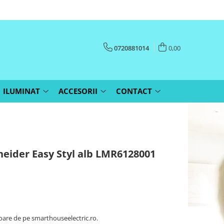
0720881014
0,00
ILUMINAT
ACCESORII
CONTACT
hneider Easy Styl alb LMR6128001
oare de pe smarthouseelectric.ro.