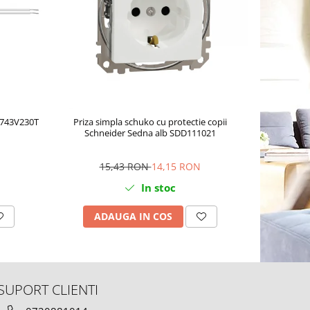
4743V230T
Priza simpla schuko cu protectie copii
Priza schu
Schneider Sedna alb SDD111021
15,43 RON
14,15 RON
In stoc
ADAUGA IN COS
AD
SUPORT CLIENTI