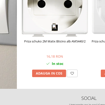
Priza schuko 2M Matix Bticino alb AM5440/2
Priza sc
16,18 RON
In stoc
ADAUGA IN COS
SOCIAL
Urmareste-ne in social me