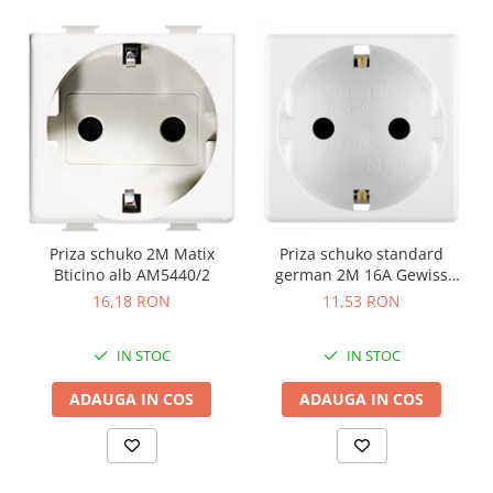
Priza schuko 2M Matix
Priza schuko standard
Bticino alb AM5440/2
german 2M 16A Gewiss
System alb GW20265
16,18 RON
11,53 RON
IN STOC
IN STOC
ADAUGA IN COS
ADAUGA IN COS