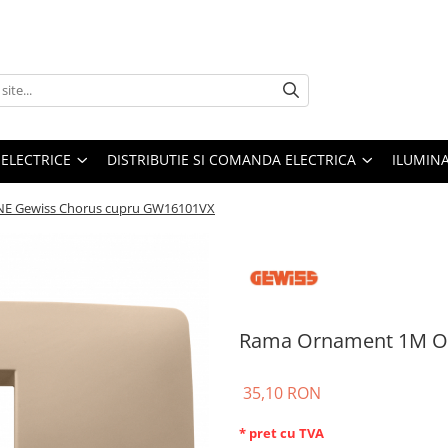
 ELECTRICE
DISTRIBUTIE SI COMANDA ELECTRICA
ILUMIN
E Gewiss Chorus cupru GW16101VX
Rama Ornament 1M O
35,10 RON
* pret cu TVA