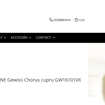
0720881014
0,00
AT
ACCESORII
CONTACT
NE Gewiss Chorus cupru GW16101VX