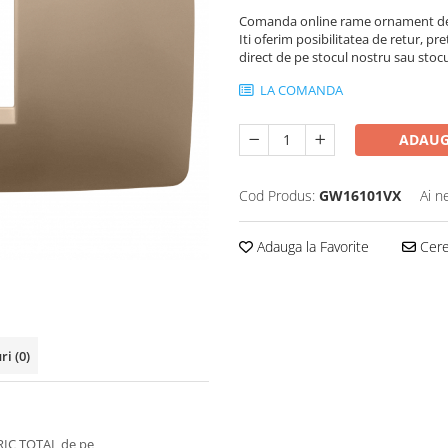
Comanda online rame ornament de 
Iti oferim posibilitatea de retur, pre
direct de pe stocul nostru sau stoc
LA COMANDA
ADAUG
Cod Produs:
GW16101VX
Ai n
Adauga la Favorite
Cere 
uri
(0)
RIC TOTAL de pe