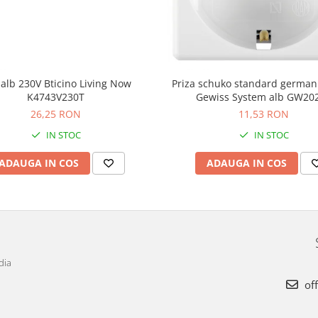
alb 230V Bticino Living Now
Priza schuko standard germa
K4743V230T
Gewiss System alb GW20
26,25 RON
11,53 RON
IN STOC
IN STOC
ADAUGA IN COS
ADAUGA IN COS
dia
off