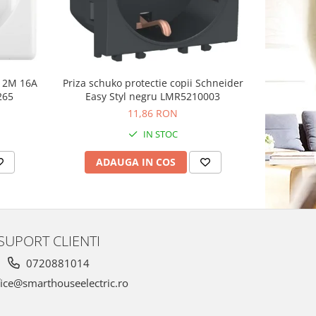
n 2M 16A
Priza schuko protectie copii Schneider
Priza sch
265
Easy Styl negru LMR5210003
11,86 RON
IN STOC
ADAUGA IN COS
AD
SUPORT CLIENTI
0720881014
ice@smarthouseelectric.ro