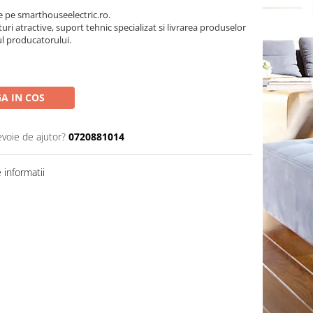
pe smarthouseelectric.ro.
turi atractive, suport tehnic specializat si livrarea produselor
ul producatorului.
A IN COS
evoie de ajutor?
0720881014
informatii