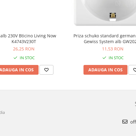
alb 230V Bticino Living Now
Priza schuko standard germa
K4743V230T
Gewiss System alb GW20
26,25 RON
11,53 RON
IN STOC
IN STOC
ADAUGA IN COS
ADAUGA IN COS
dia
off