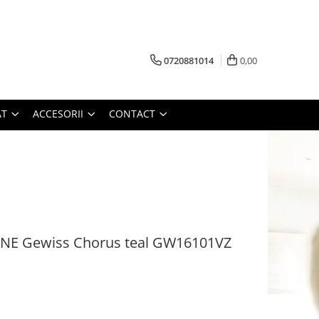
0720881014
0,00
AT
ACCESORII
CONTACT
E Gewiss Chorus teal GW16101VZ