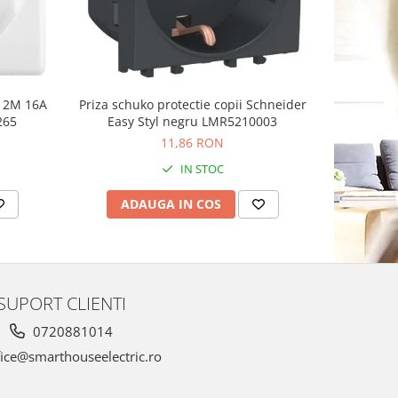
n 2M 16A
Priza schuko protectie copii Schneider
Priza sch
265
Easy Styl negru LMR5210003
11,86 RON
IN STOC
ADAUGA IN COS
AD
SUPORT CLIENTI
0720881014
ice@smarthouseelectric.ro