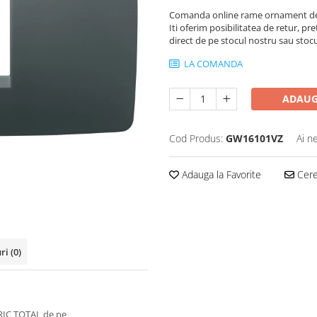
Comanda online rame ornament de 
Iti oferim posibilitatea de retur, pre
direct de pe stocul nostru sau stoc
LA COMANDA
ADAUG
Cod Produs:
GW16101VZ
Ai n
Adauga la Favorite
Cere 
uri
(0)
RIC TOTAL de pe