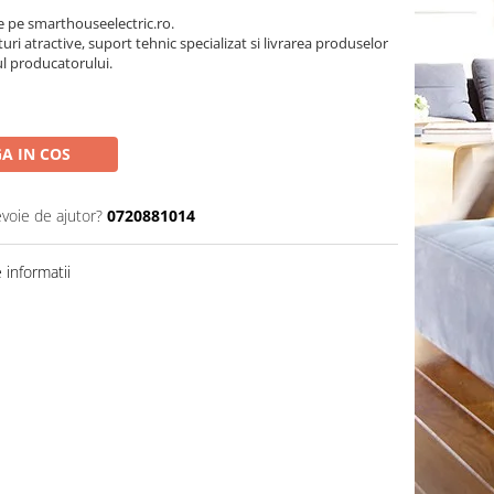
pe smarthouseelectric.ro.
turi atractive, suport tehnic specializat si livrarea produselor
ul producatorului.
A IN COS
evoie de ajutor?
0720881014
informatii