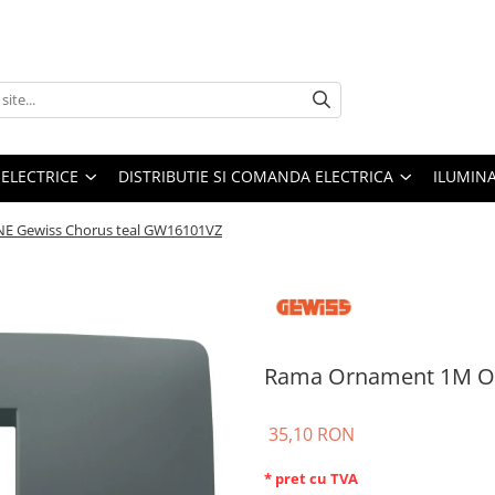
 ELECTRICE
DISTRIBUTIE SI COMANDA ELECTRICA
ILUMIN
 Gewiss Chorus teal GW16101VZ
Rama Ornament 1M ON
35,10 RON
* pret cu TVA