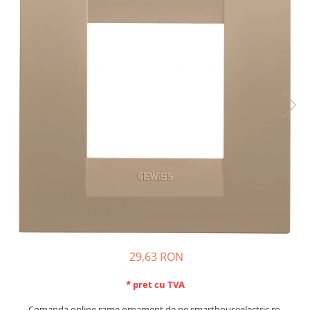
Schneider Asfora
Supraveghere Video
Bobine de declansare
Schneider Easy Styl
UPS-uri
Separatoare de sarcina
Schneider Cedar
Interfonie
Lampa de semnalizare
Vimar Neve
Scule meseriasi
Conectica si accesorii
Vimar Plana
Bareta de alimentare-Pieptene
Vimar Arke
Cleme si conectori
Himel Flexo
Repartitoare
Automatizari
Borniera si bara nul
Pini terminali
29,63 RON
* pret cu TVA
Comanda online rame ornament de pe smarthouseelectric.ro.