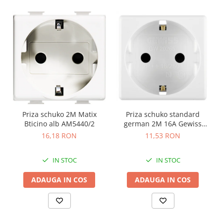
Priza schuko 2M Matix
Priza schuko standard
Bticino alb AM5440/2
german 2M 16A Gewiss
System alb GW20265
16,18 RON
11,53 RON
IN STOC
IN STOC
ADAUGA IN COS
ADAUGA IN COS