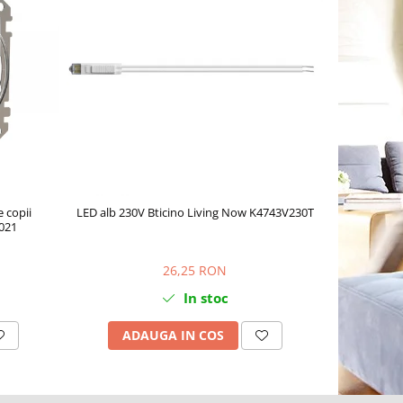
-10%
 copii
LED alb 230V Bticino Living Now K4743V230T
Rama Ornam
021
26,25 RON
In stoc
ADAUGA IN COS
AD