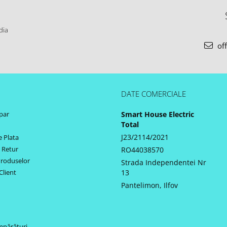
dia
off
DATE COMERCIALE
par
Smart House Electric
Total
J23/2114/2021
 Plata
e Retur
RO44038570
Produselor
Strada Independentei Nr
Client
13
Pantelimon, Ilfov