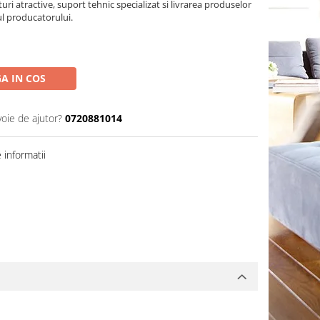
turi atractive, suport tehnic specializat si livrarea produselor
ul producatorului.
A IN COS
voie de ajutor?
0720881014
informatii