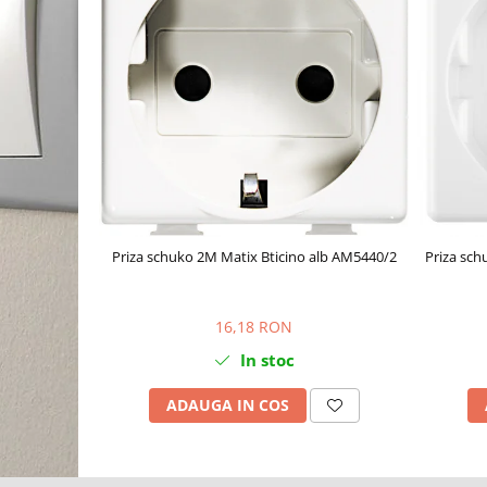
Priza schuko 2M Matix Bticino alb AM5440/2
Priza sc
16,18 RON
In stoc
ADAUGA IN COS