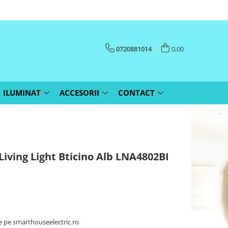
0720881014
0,00
ILUMINAT
ACCESORII
CONTACT
ving Light Bticino Alb LNA4802BI
pe smarthouseelectric.ro.