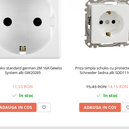
huko standard german 2M 16A Gewiss
Priza simpla schuko cu protectie
System alb GW20265
Schneider Sedna alb SDD111
11,53 RON
15,43 RON
14,15 RON
In stoc
In stoc
ADAUGA IN COS
ADAUGA IN COS