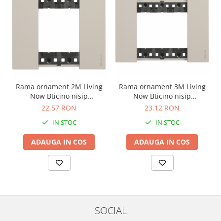
Rama ornament 2M Living
Rama ornament 3M Living
Now Bticino nisip
Now Bticino nisip
KA4802KM
KA4803KM
22,57 RON
23,12 RON
IN STOC
IN STOC
ADAUGA IN COS
ADAUGA IN COS
SOCIAL