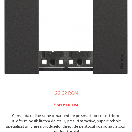
Schneider Asfora
Supraveghere Video
Bobine de declansare
Schneider Easy Styl
UPS-uri
Separatoare de sarcina
Schneider Cedar
Interfonie
Lampa de semnalizare
Vimar Neve
Scule meseriasi
Conectica si accesorii
Vimar Plana
Bareta de alimentare-Pieptene
Vimar Arke
Cleme si conectori
Himel Flexo
Repartitoare
Automatizari
Borniera si bara nul
Pini terminali
22,62 RON
* pret cu TVA
Comanda online rame ornament de pe smarthouseelectric.ro.
Iti oferim posibilitatea de retur, preturi atractive, suport tehnic
specializat si livrarea produselor direct de pe stocul nostru sau stocul
producatorului.