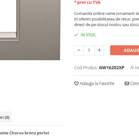
* pret cu TVA
Comanda online rame ornament de 
Iti oferim posibilitatea de retur, pre
direct de pe stocul nostru sau stoc
IN STOC
ADAUG
Cod Produs:
GW16202XP
Ai n
Adauga la Favorite
Cere 
uri
(0)
iss Chorus bronz perlat