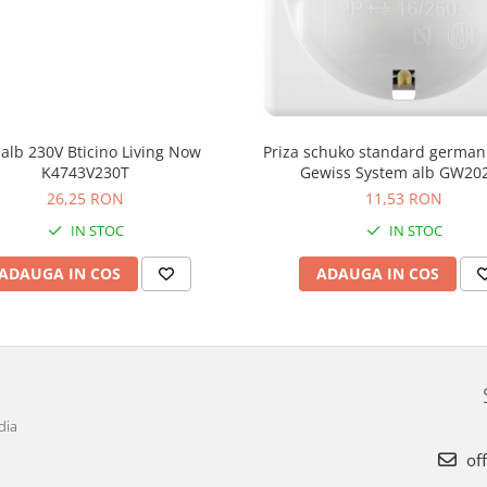
alb 230V Bticino Living Now
Priza schuko standard germa
K4743V230T
Gewiss System alb GW20
26,25 RON
11,53 RON
IN STOC
IN STOC
ADAUGA IN COS
ADAUGA IN COS
dia
off