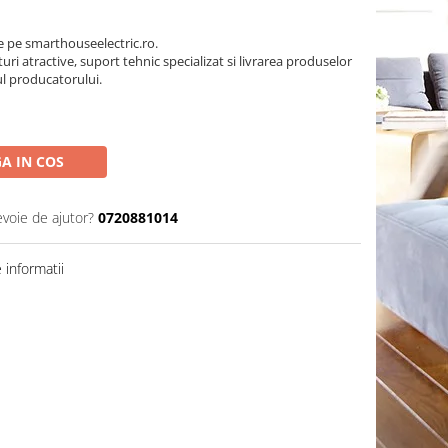
pe smarthouseelectric.ro.
turi atractive, suport tehnic specializat si livrarea produselor
ul producatorului.
A IN COS
evoie de ajutor?
0720881014
informatii