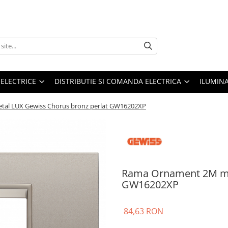
 ELECTRICE
DISTRIBUTIE SI COMANDA ELECTRICA
ILUMIN
al LUX Gewiss Chorus bronz perlat GW16202XP
Rama Ornament 2M met
GW16202XP
84,63 RON