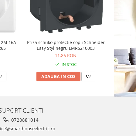
n 2M 16A
Priza schuko protectie copii Schneider
Priza sch
265
Easy Styl negru LMR5210003
11,86 RON
IN STOC
ADAUGA IN COS
AD
SUPORT CLIENTI
0720881014
ice@smarthouseelectric.ro