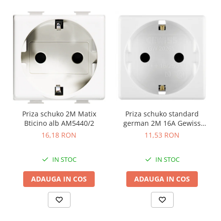
Priza schuko 2M Matix
Priza schuko standard
Bticino alb AM5440/2
german 2M 16A Gewiss
System alb GW20265
16,18 RON
11,53 RON
IN STOC
IN STOC
ADAUGA IN COS
ADAUGA IN COS