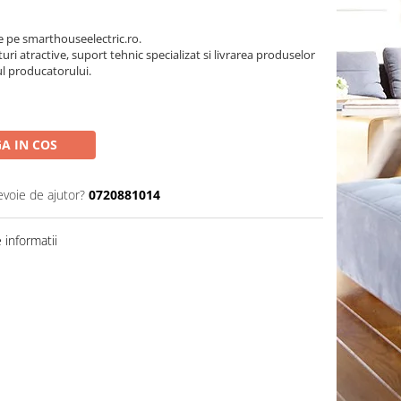
pe smarthouseelectric.ro.
turi atractive, suport tehnic specializat si livrarea produselor
ul producatorului.
A IN COS
evoie de ajutor?
0720881014
informatii