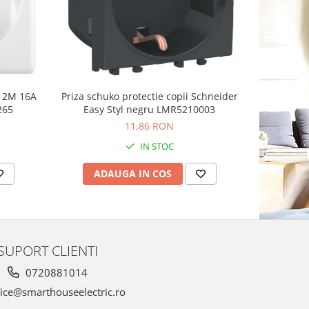
n 2M 16A
Priza schuko protectie copii Schneider
Priza sch
265
Easy Styl negru LMR5210003
11,86 RON
IN STOC
ADAUGA IN COS
AD
SUPORT CLIENTI
0720881014
ice@smarthouseelectric.ro