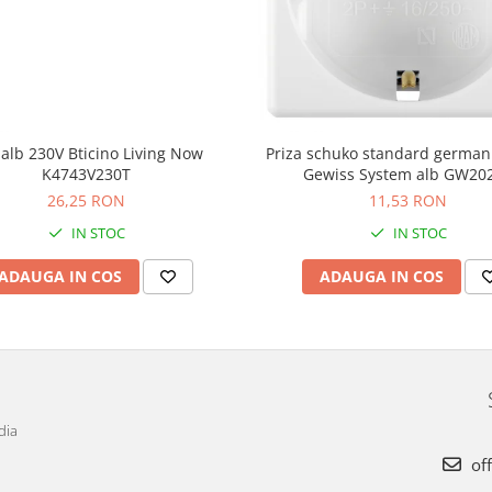
alb 230V Bticino Living Now
Priza schuko standard germa
K4743V230T
Gewiss System alb GW20
26,25 RON
11,53 RON
IN STOC
IN STOC
ADAUGA IN COS
ADAUGA IN COS
dia
off