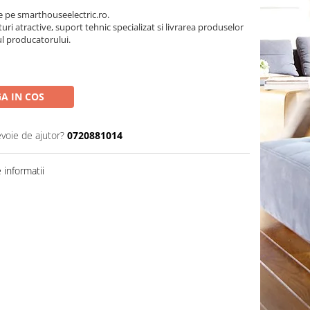
pe smarthouseelectric.ro.
turi atractive, suport tehnic specializat si livrarea produselor
ul producatorului.
A IN COS
evoie de ajutor?
0720881014
informatii