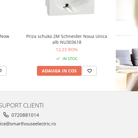
g Now
Priza schuko 2M Schneider Noua Unica
Priza sim
alb NU303618
Schnei
12,23 RON
1
IN STOC
ADAUGA IN COS
AD
SUPORT CLIENTI
0720881014
ice@smarthouseelectric.ro