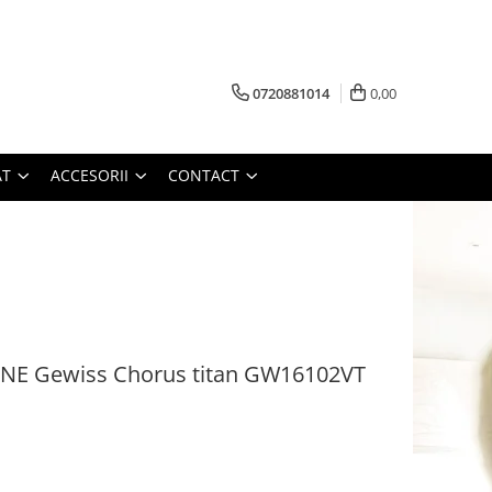
0720881014
0,00
AT
ACCESORII
CONTACT
E Gewiss Chorus titan GW16102VT