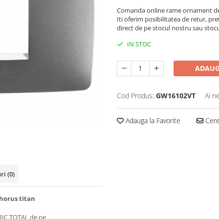
Comanda online rame ornament de 
Iti oferim posibilitatea de retur, pre
direct de pe stocul nostru sau stoc
IN STOC
ADAUG
Cod Produs:
GW16102VT
Ai n
Adauga la Favorite
Cere 
uri
(0)
orus titan
RIC TOTAL de pe