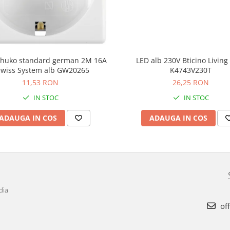
schuko standard german 2M 16A
LED alb 230V Bticino Livin
wiss System alb GW20265
K4743V230T
11,53 RON
26,25 RON
IN STOC
IN STOC
ADAUGA IN COS
ADAUGA IN COS
dia
off