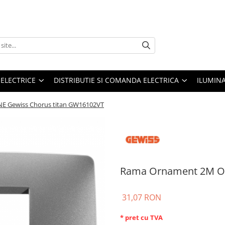
 ELECTRICE
DISTRIBUTIE SI COMANDA ELECTRICA
ILUMIN
 Gewiss Chorus titan GW16102VT
Rama Ornament 2M ON
31,07 RON
* pret cu TVA