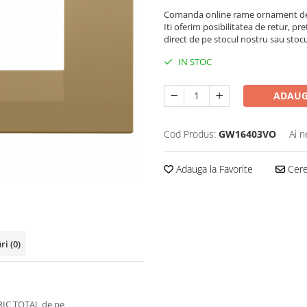
Comanda online rame ornament de 
Iti oferim posibilitatea de retur, pre
direct de pe stocul nostru sau stoc
IN STOC
ADAUG
Cod Produs:
GW16403VO
Ai n
Adauga la Favorite
Cere 
uri
(0)
RIC TOTAL de pe