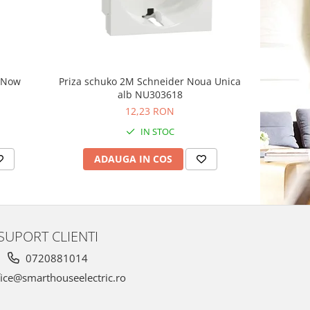
g Now
Priza schuko 2M Schneider Noua Unica
Priza sim
alb NU303618
Schnei
12,23 RON
1
IN STOC
ADAUGA IN COS
AD
SUPORT CLIENTI
0720881014
ice@smarthouseelectric.ro