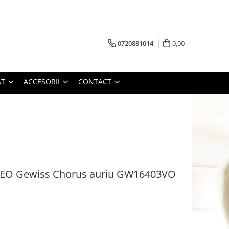
0720881014
0,00
AT
ACCESORII
CONTACT
EO Gewiss Chorus auriu GW16403VO