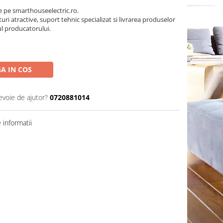
pe smarthouseelectric.ro.
turi atractive, suport tehnic specializat si livrarea produselor
ul producatorului.
A IN COS
evoie de ajutor?
0720881014
informatii