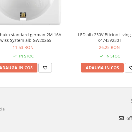
schuko standard german 2M 16A
LED alb 230V Bticino Livin
wiss System alb GW20265
K4743V230T
11,53 RON
26,25 RON
IN STOC
IN STOC
ADAUGA IN COS
ADAUGA IN COS
dia
off