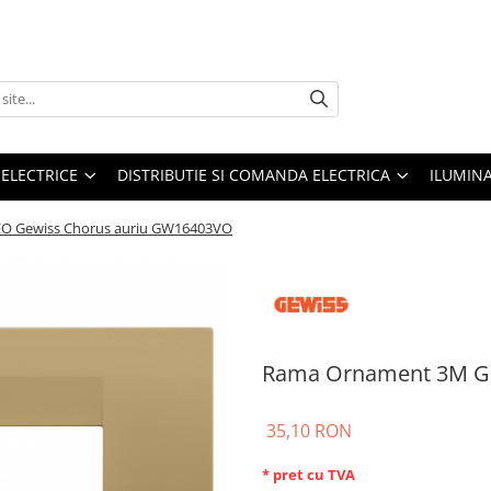
 ELECTRICE
DISTRIBUTIE SI COMANDA ELECTRICA
ILUMIN
O Gewiss Chorus auriu GW16403VO
Rama Ornament 3M G
35,10 RON
* pret cu TVA