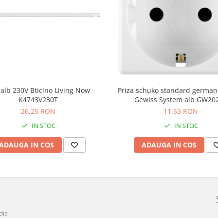
alb 230V Bticino Living Now
Priza schuko standard germa
K4743V230T
Gewiss System alb GW20
26,25 RON
11,53 RON
IN STOC
IN STOC
ADAUGA IN COS
ADAUGA IN COS
dia