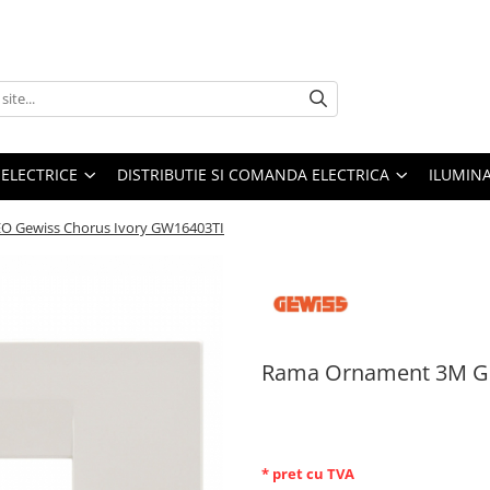
 ELECTRICE
DISTRIBUTIE SI COMANDA ELECTRICA
ILUMIN
 Gewiss Chorus Ivory GW16403TI
Rama Ornament 3M GE
8,06 RON
* pret cu TVA