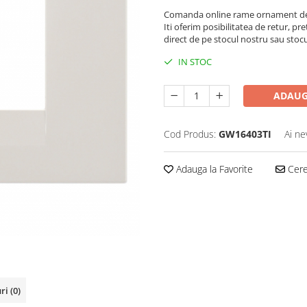
Comanda online rame ornament de 
Iti oferim posibilitatea de retur, pre
direct de pe stocul nostru sau stoc
IN STOC
ADAUG
Cod Produs:
GW16403TI
Ai ne
Adauga la Favorite
Cere 
uri
(0)