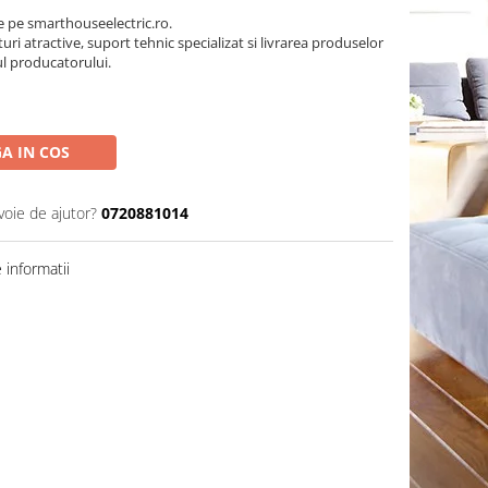
pe smarthouseelectric.ro.
turi atractive, suport tehnic specializat si livrarea produselor
ul producatorului.
A IN COS
voie de ajutor?
0720881014
informatii