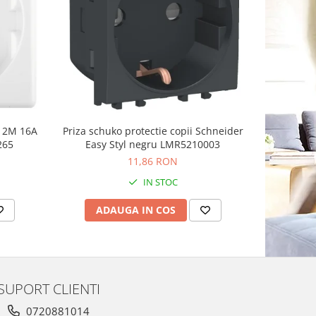
n 2M 16A
Priza schuko protectie copii Schneider
Priza sch
265
Easy Styl negru LMR5210003
11,86 RON
IN STOC
ADAUGA IN COS
AD
SUPORT CLIENTI
0720881014