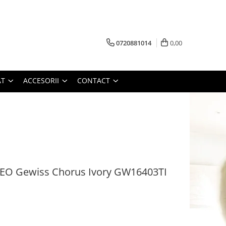
0720881014
0,00
AT
ACCESORII
CONTACT
O Gewiss Chorus Ivory GW16403TI