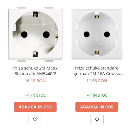
Priza schuko 2M Matix
Priza schuko standard
Bticino alb AM5440/2
german 2M 16A Gewiss
System alb GW20265
16,18 RON
11,53 RON
IN STOC
IN STOC
ADAUGA IN COS
ADAUGA IN COS