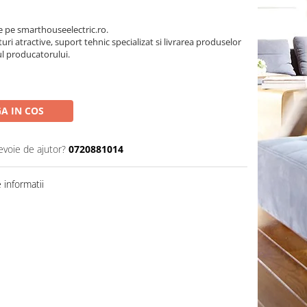
pe smarthouseelectric.ro.
turi atractive, suport tehnic specializat si livrarea produselor
ul producatorului.
A IN COS
evoie de ajutor?
0720881014
informatii