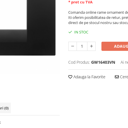
* pret cu TVA
Comanda online rame ornament de 
Iti oferim posibilitatea de retur, pre
direct de pe stocul nostru sau stoc
IN STOC
ADAUG
Cod Produs:
GW16403VN
Ai n
Adauga la Favorite
Cere 
uri
(0)
t