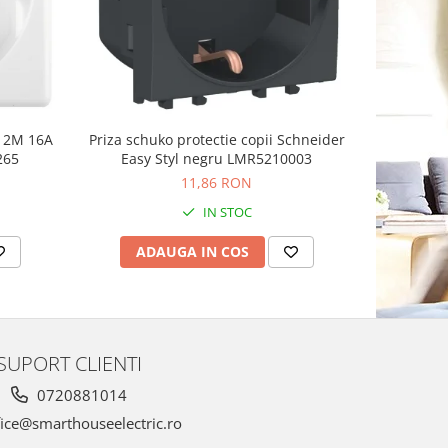
n 2M 16A
Priza schuko protectie copii Schneider
Priza sch
265
Easy Styl negru LMR5210003
11,86 RON
IN STOC
ADAUGA IN COS
AD
SUPORT CLIENTI
0720881014
ice@smarthouseelectric.ro