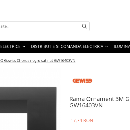
 ELECTRICE
DISTRIBUTIE SI COMANDA ELECTRICA
ILUMIN
 Gewiss Chorus negru satinat GW16403VN
Rama Ornament 3M GE
GW16403VN
17,74 RON