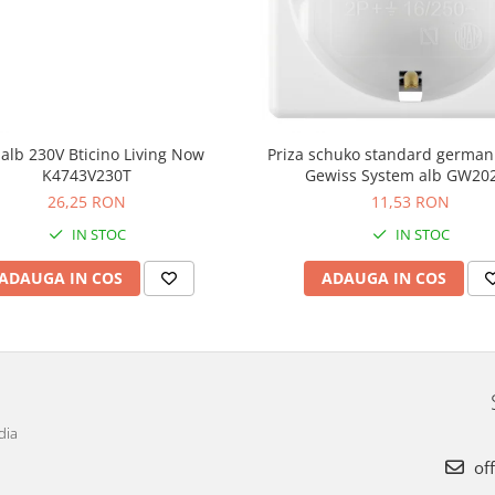
alb 230V Bticino Living Now
Priza schuko standard germa
K4743V230T
Gewiss System alb GW20
26,25 RON
11,53 RON
IN STOC
IN STOC
ADAUGA IN COS
ADAUGA IN COS
dia
off