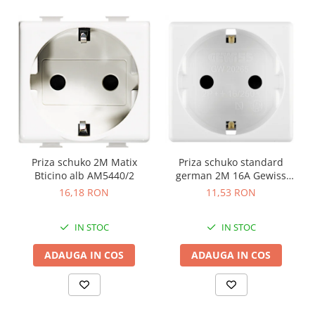
Priza schuko 2M Matix
Priza schuko standard
Bticino alb AM5440/2
german 2M 16A Gewiss
System alb GW20265
16,18 RON
11,53 RON
IN STOC
IN STOC
ADAUGA IN COS
ADAUGA IN COS