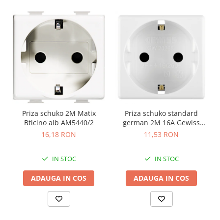
Priza schuko 2M Matix
Priza schuko standard
Bticino alb AM5440/2
german 2M 16A Gewiss
System alb GW20265
16,18 RON
11,53 RON
IN STOC
IN STOC
ADAUGA IN COS
ADAUGA IN COS