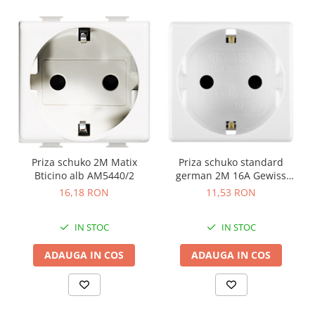
Priza schuko 2M Matix
Priza schuko standard
Bticino alb AM5440/2
german 2M 16A Gewiss
System alb GW20265
16,18 RON
11,53 RON
IN STOC
IN STOC
ADAUGA IN COS
ADAUGA IN COS