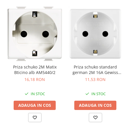
Priza schuko 2M Matix
Priza schuko standard
Bticino alb AM5440/2
german 2M 16A Gewiss
System alb GW20265
16,18 RON
11,53 RON
IN STOC
IN STOC
ADAUGA IN COS
ADAUGA IN COS