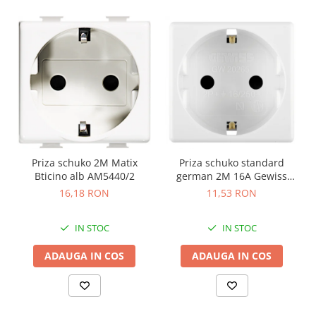
Priza schuko 2M Matix
Priza schuko standard
Bticino alb AM5440/2
german 2M 16A Gewiss
System alb GW20265
16,18 RON
11,53 RON
IN STOC
IN STOC
ADAUGA IN COS
ADAUGA IN COS