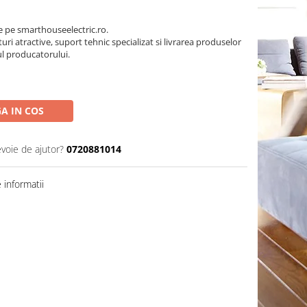
pe smarthouseelectric.ro.
turi atractive, suport tehnic specializat si livrarea produselor
ul producatorului.
A IN COS
evoie de ajutor?
0720881014
informatii