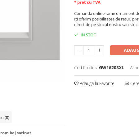
* pret cu TVA
Comanda online rame ornament de 
Iti oferim posibilitatea de retur, pre
direct de pe stocul nostru sau stoc
IN STOC
ADAUG
Cod Produs:
GW16203XL
Ai n
Adauga la Favorite
Cere 
uri
(0)
om bej satinat