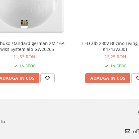
schuko standard german 2M 16A
LED alb 230V Bticino Livin
wiss System alb GW20265
K4743V230T
11,53 RON
26,25 RON
IN STOC
IN STOC
ADAUGA IN COS
ADAUGA IN COS
dia
off