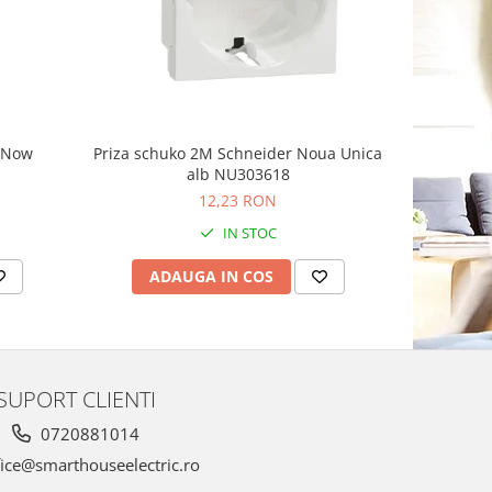
-8%
g Now
Priza schuko 2M Schneider Noua Unica
Priza sim
alb NU303618
Schnei
12,23 RON
1
IN STOC
ADAUGA IN COS
AD
SUPORT CLIENTI
0720881014
ice@smarthouseelectric.ro