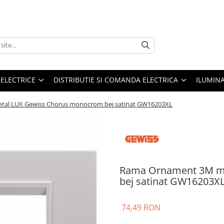
 ELECTRICE
DISTRIBUTIE SI COMANDA ELECTRICA
ILUMIN
al LUX Gewiss Chorus monocrom bej satinat GW16203XL
Rama Ornament 3M m
bej satinat GW16203X
74,49 RON