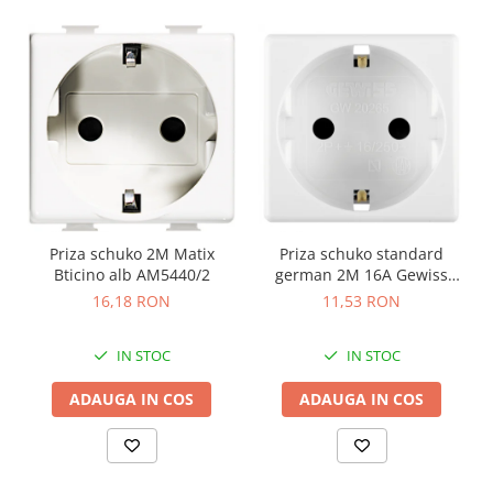
Priza schuko 2M Matix
Priza schuko standard
Bticino alb AM5440/2
german 2M 16A Gewiss
System alb GW20265
16,18 RON
11,53 RON
IN STOC
IN STOC
ADAUGA IN COS
ADAUGA IN COS