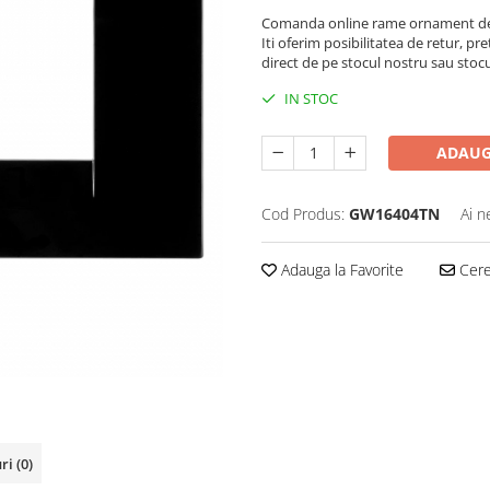
Comanda online rame ornament de 
Iti oferim posibilitatea de retur, pre
direct de pe stocul nostru sau stoc
IN STOC
ADAUG
Cod Produs:
GW16404TN
Ai n
Adauga la Favorite
Cere 
uri
(0)