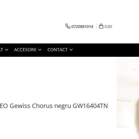
0720881014
0,00
AT
ACCESORII
CONTACT
EO Gewiss Chorus negru GW16404TN