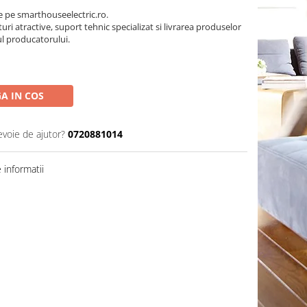
pe smarthouseelectric.ro.
turi atractive, suport tehnic specializat si livrarea produselor
ul producatorului.
A IN COS
evoie de ajutor?
0720881014
informatii