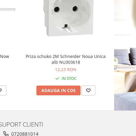
-8%
g Now
Priza schuko 2M Schneider Noua Unica
Priza sim
alb NU303618
Schnei
12,23 RON
1
IN STOC
ADAUGA IN COS
AD
SUPORT CLIENTI
0720881014