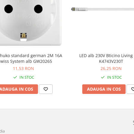
schuko standard german 2M 16A
LED alb 230V Bticino Livin
wiss System alb GW20265
K4743V230T
11,53 RON
26,25 RON
IN STOC
IN STOC
ADAUGA IN COS
ADAUGA IN COS
dia