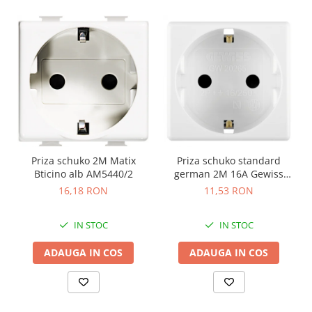
Priza schuko 2M Matix
Priza schuko standard
Bticino alb AM5440/2
german 2M 16A Gewiss
System alb GW20265
16,18 RON
11,53 RON
IN STOC
IN STOC
ADAUGA IN COS
ADAUGA IN COS