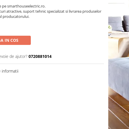
pe smarthouseelectric.ro.
turi atractive, suport tehnic specializat si livrarea produselor
ul producatorului.
A IN COS
evoie de ajutor?
0720881014
informatii