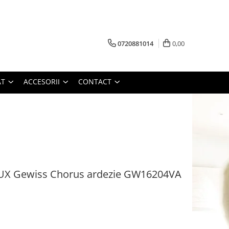
0720881014
0,00
AT
ACCESORII
CONTACT
X Gewiss Chorus ardezie GW16204VA