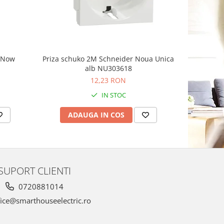
g Now
Priza schuko 2M Schneider Noua Unica
Priza sim
alb NU303618
Schnei
12,23 RON
1
IN STOC
ADAUGA IN COS
AD
SUPORT CLIENTI
0720881014
ice@smarthouseelectric.ro