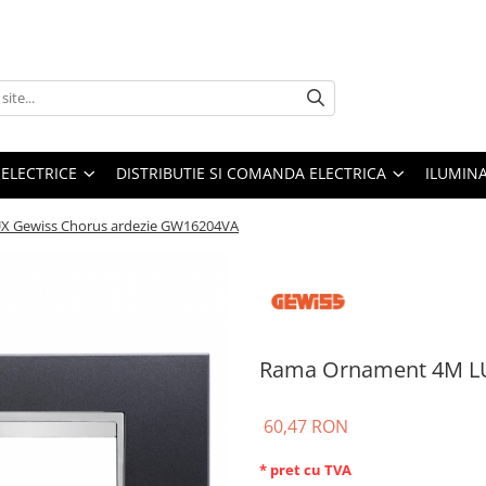
 ELECTRICE
DISTRIBUTIE SI COMANDA ELECTRICA
ILUMIN
 Gewiss Chorus ardezie GW16204VA
Rama Ornament 4M LU
60,47 RON
* pret cu TVA