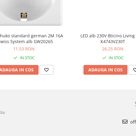
schuko standard german 2M 16A
LED alb 230V Bticino Livin
wiss System alb GW20265
K4743V230T
11,53 RON
26,25 RON
IN STOC
IN STOC
ADAUGA IN COS
ADAUGA IN COS
dia
off