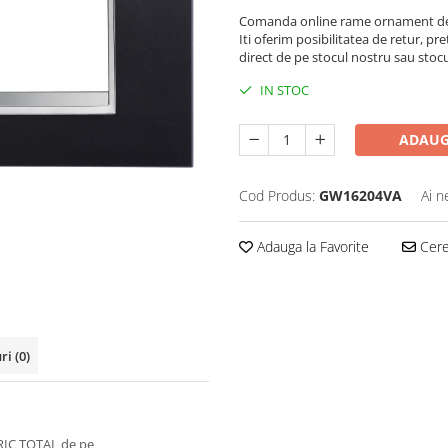
Comanda online rame ornament de 
Iti oferim posibilitatea de retur, pre
direct de pe stocul nostru sau stoc
IN STOC
ADAUG
Cod Produs:
GW16204VA
Ai n
Adauga la Favorite
Cere 
uri
(0)
RIC TOTAL de pe