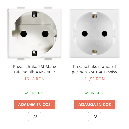
Priza schuko 2M Matix
Priza schuko standard
Bticino alb AM5440/2
german 2M 16A Gewiss
System alb GW20265
16,18 RON
11,53 RON
IN STOC
IN STOC
ADAUGA IN COS
ADAUGA IN COS