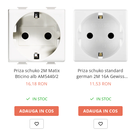
Priza schuko 2M Matix
Priza schuko standard
Bticino alb AM5440/2
german 2M 16A Gewiss
System alb GW20265
16,18 RON
11,53 RON
IN STOC
IN STOC
ADAUGA IN COS
ADAUGA IN COS