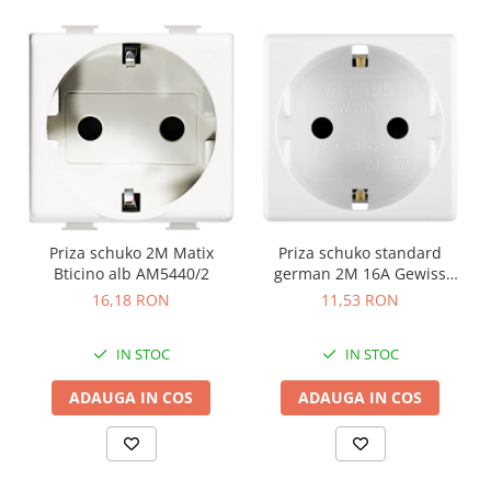
Priza schuko 2M Matix
Priza schuko standard
Bticino alb AM5440/2
german 2M 16A Gewiss
System alb GW20265
16,18 RON
11,53 RON
IN STOC
IN STOC
ADAUGA IN COS
ADAUGA IN COS