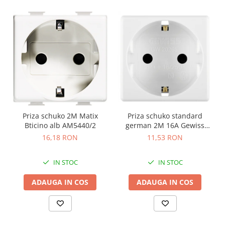
Priza schuko 2M Matix
Priza schuko standard
Bticino alb AM5440/2
german 2M 16A Gewiss
System alb GW20265
16,18 RON
11,53 RON
IN STOC
IN STOC
ADAUGA IN COS
ADAUGA IN COS