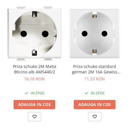
Priza schuko 2M Matix
Priza schuko standard
Bticino alb AM5440/2
german 2M 16A Gewiss
System alb GW20265
16,18 RON
11,53 RON
IN STOC
IN STOC
ADAUGA IN COS
ADAUGA IN COS