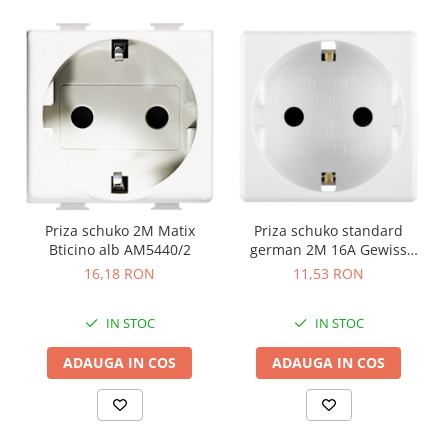
Priza schuko 2M Matix
Priza schuko standard
Bticino alb AM5440/2
german 2M 16A Gewiss
System alb GW20265
16,18 RON
11,53 RON
IN STOC
IN STOC
ADAUGA IN COS
ADAUGA IN COS