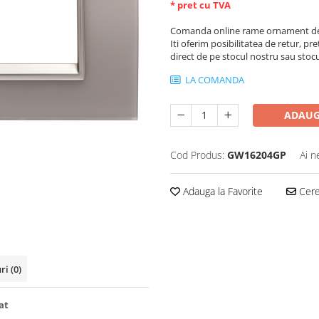
* pret cu TVA
Comanda online rame ornament de 
Iti oferim posibilitatea de retur, pre
direct de pe stocul nostru sau stoc
LA COMANDA
ADAUG
Cod Produs:
GW16204GP
Ai n
Adauga la Favorite
Cere 
uri
(0)
at