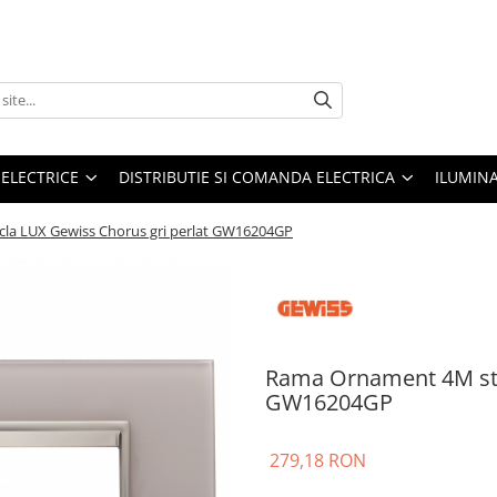
 ELECTRICE
DISTRIBUTIE SI COMANDA ELECTRICA
ILUMIN
la LUX Gewiss Chorus gri perlat GW16204GP
Rama Ornament 4M stic
GW16204GP
279,18 RON