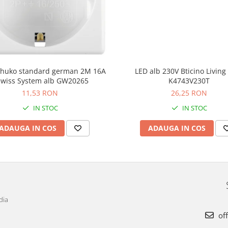
schuko standard german 2M 16A
LED alb 230V Bticino Livin
wiss System alb GW20265
K4743V230T
11,53 RON
26,25 RON
IN STOC
IN STOC
ADAUGA IN COS
ADAUGA IN COS
dia
off