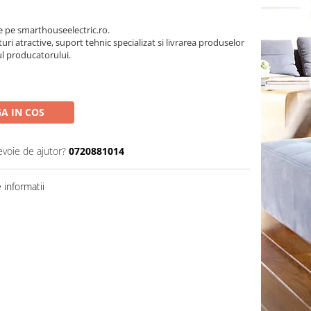
pe smarthouseelectric.ro.
turi atractive, suport tehnic specializat si livrarea produselor
ul producatorului.
A IN COS
evoie de ajutor?
0720881014
informatii