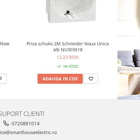
-8%
g Now
Priza schuko 2M Schneider Noua Unica
Priza sim
alb NU303618
Schnei
12,23 RON
1
IN STOC
ADAUGA IN COS
AD
SUPORT CLIENTI
0720881014
ice@smarthouseelectric.ro