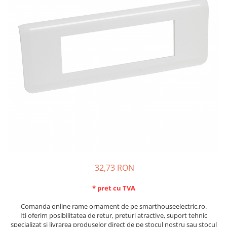
Schneider Asfora
Supraveghere Video
Bobine de declansare
Schneider Easy Styl
UPS-uri
Separatoare de sarcina
Schneider Cedar
Interfonie
Lampa de semnalizare
Vimar Neve
Scule meseriasi
Conectica si accesorii
Vimar Plana
Bareta de alimentare-Pieptene
Vimar Arke
Cleme si conectori
Himel Flexo
Repartitoare
Automatizari
Borniera si bara nul
Pini terminali
32,73 RON
* pret cu TVA
Comanda online rame ornament de pe smarthouseelectric.ro.
Iti oferim posibilitatea de retur, preturi atractive, suport tehnic
specializat si livrarea produselor direct de pe stocul nostru sau stocul