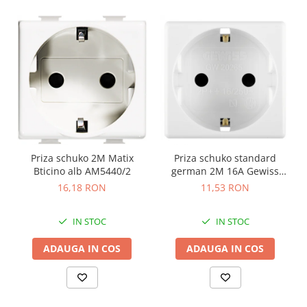
Priza schuko 2M Matix
Priza schuko standard
Bticino alb AM5440/2
german 2M 16A Gewiss
System alb GW20265
16,18 RON
11,53 RON
IN STOC
IN STOC
ADAUGA IN COS
ADAUGA IN COS