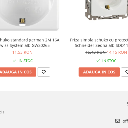
schuko standard german 2M 16A
Priza simpla schuko cu protect
wiss System alb GW20265
Schneider Sedna alb SDD1
11,53 RON
15,43 RON
14,15 RON
IN STOC
IN STOC
ADAUGA IN COS
ADAUGA IN COS
dia
off