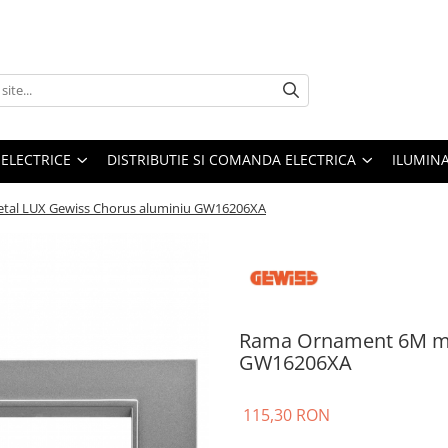
 ELECTRICE
DISTRIBUTIE SI COMANDA ELECTRICA
ILUMIN
al LUX Gewiss Chorus aluminiu GW16206XA
Rama Ornament 6M me
GW16206XA
115,30 RON