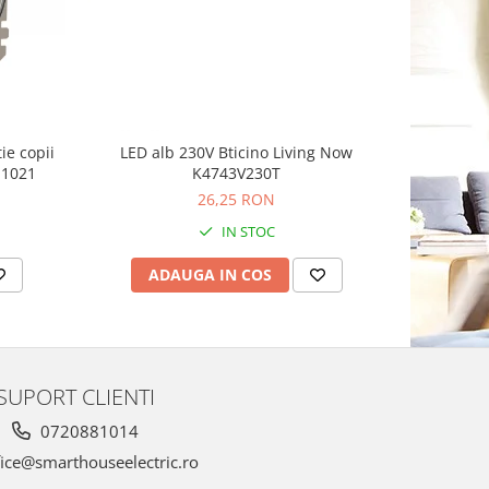
-10%
ie copii
LED alb 230V Bticino Living Now
Rama O
11021
K4743V230T
S
26,25 RON
IN STOC
ADAUGA IN COS
AD
SUPORT CLIENTI
0720881014
ice@smarthouseelectric.ro