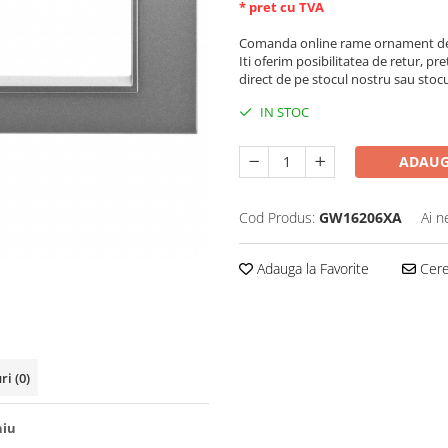
* pret cu TVA
Comanda online rame ornament de 
Iti oferim posibilitatea de retur, pre
direct de pe stocul nostru sau stoc
IN STOC
ADAUG
Cod Produs:
GW16206XA
Ai n
Adauga la Favorite
Cere 
uri
(0)
niu