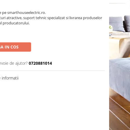
pe smarthouseelectric.ro.
turi atractive, suport tehnic specializat si livrarea produselor
ul producatorului.
A IN COS
evoie de ajutor?
0720881014
informatii