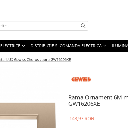
 ELECTRICE
DISTRIBUTIE SI COMANDA ELECTRICA
ILUMIN
al LUX Gewiss Chorus cupru GW16206XE
Rama Ornament 6M me
GW16206XE
143,97 RON