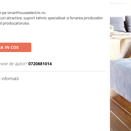
pe smarthouseelectric.ro.
turi atractive, suport tehnic specializat si livrarea produselor
ul producatorului.
A IN COS
evoie de ajutor?
0720881014
informatii