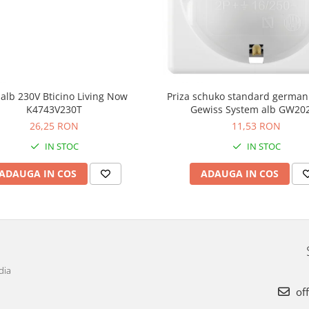
alb 230V Bticino Living Now
Priza schuko standard germa
K4743V230T
Gewiss System alb GW20
26,25 RON
11,53 RON
IN STOC
IN STOC
ADAUGA IN COS
ADAUGA IN COS
dia
off