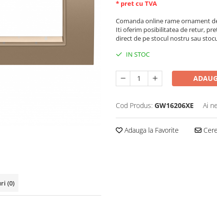
* pret cu TVA
Comanda online rame ornament de 
Iti oferim posibilitatea de retur, pre
direct de pe stocul nostru sau stoc
IN STOC
ADAUG
Cod Produs:
GW16206XE
Ai n
Adauga la Favorite
Cere 
uri
(0)