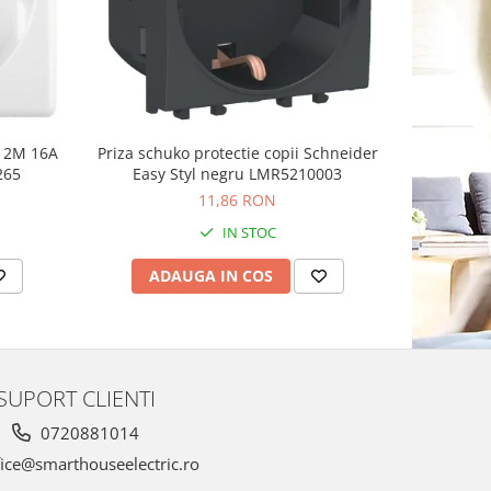
n 2M 16A
Priza schuko protectie copii Schneider
Priza sch
265
Easy Styl negru LMR5210003
11,86 RON
IN STOC
ADAUGA IN COS
AD
SUPORT CLIENTI
0720881014
ice@smarthouseelectric.ro