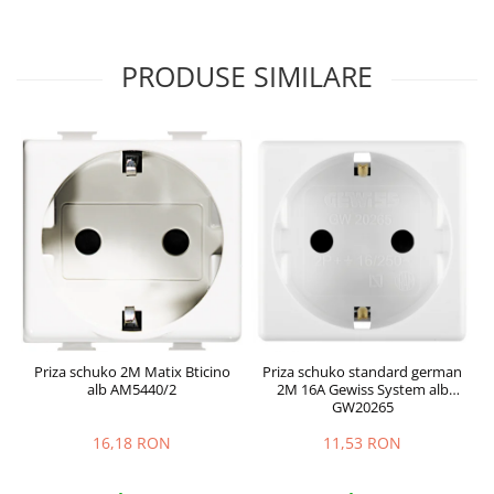
PRODUSE SIMILARE
Priza schuko 2M Matix Bticino
Priza schuko standard german
P
alb AM5440/2
2M 16A Gewiss System alb
GW20265
16,18 RON
11,53 RON