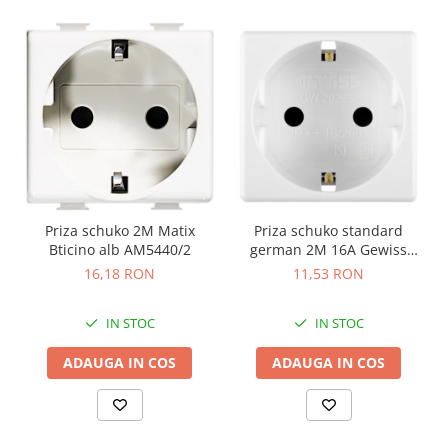
Priza schuko 2M Matix
Priza schuko standard
Bticino alb AM5440/2
german 2M 16A Gewiss
System alb GW20265
16,18 RON
11,53 RON
IN STOC
IN STOC
ADAUGA IN COS
ADAUGA IN COS