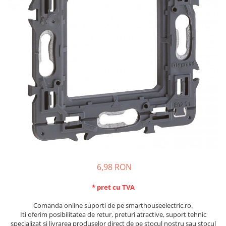
Schneider Asfora
Supraveghere Video
Bobine de declansare
Schneider Easy Styl
UPS-uri
Separatoare de sarcina
Schneider Cedar
Interfonie
Lampa de semnalizare
Vimar Neve
Scule meseriasi
Conectica si accesorii
Vimar Plana
Bareta de alimentare-Pieptene
Vimar Arke
Cleme si conectori
Himel Flexo
Repartitoare
Automatizari
Borniera si bara nul
Pini terminali
6,98 RON
* pret cu TVA
Comanda online suporti de pe smarthouseelectric.ro.
Iti oferim posibilitatea de retur, preturi atractive, suport tehnic
specializat si livrarea produselor direct de pe stocul nostru sau stocul