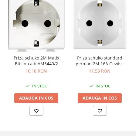
Priza schuko 2M Matix
Priza schuko standard
Bticino alb AM5440/2
german 2M 16A Gewiss
System alb GW20265
16,18 RON
11,53 RON
IN STOC
IN STOC
ADAUGA IN COS
ADAUGA IN COS