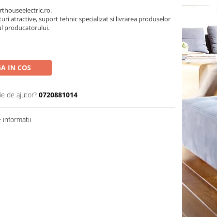
thouseelectric.ro.
turi atractive, suport tehnic specializat si livrarea produselor
ul producatorului.
A IN COS
ie de ajutor?
0720881014
informatii