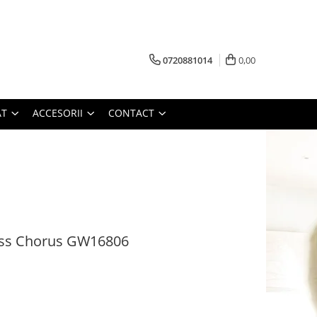
0720881014
0,00
AT
ACCESORII
CONTACT
ss Chorus GW16806