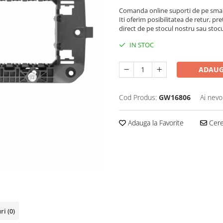
Comanda online suporti de pe smar
Iti oferim posibilitatea de retur, pre
direct de pe stocul nostru sau stoc
IN STOC
ADAUG
Cod Produs:
GW16806
Ai nevo
Adauga la Favorite
Cere 
uri
(0)