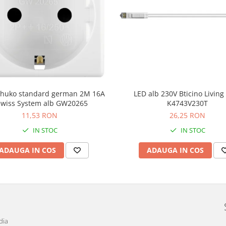
schuko standard german 2M 16A
LED alb 230V Bticino Livin
wiss System alb GW20265
K4743V230T
11,53 RON
26,25 RON
IN STOC
IN STOC
ADAUGA IN COS
ADAUGA IN COS
dia