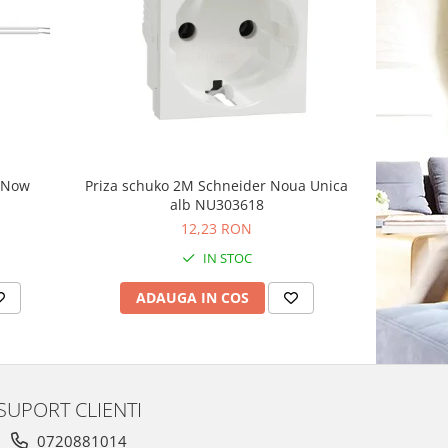
-8%
g Now
Priza schuko 2M Schneider Noua Unica
Priza sim
alb NU303618
Schnei
12,23 RON
1
IN STOC
ADAUGA IN COS
AD
SUPORT CLIENTI
0720881014