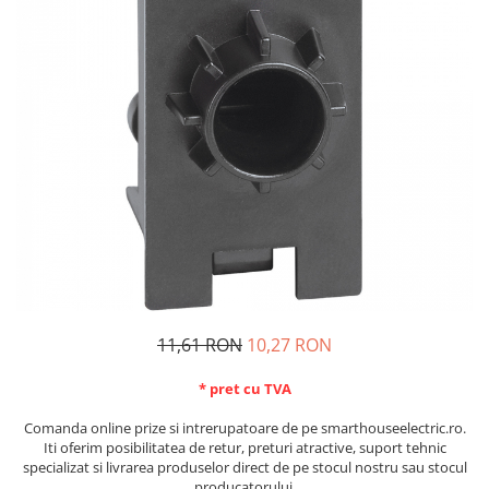
Schneider Asfora
Supraveghere Video
Bobine de declansare
Schneider Easy Styl
UPS-uri
Separatoare de sarcina
Schneider Cedar
Interfonie
Lampa de semnalizare
Vimar Neve
Scule meseriasi
Conectica si accesorii
Vimar Plana
Bareta de alimentare-Pieptene
Vimar Arke
Cleme si conectori
Himel Flexo
Repartitoare
Automatizari
Borniera si bara nul
Pini terminali
11,61 RON
10,27 RON
* pret cu TVA
Comanda online prize si intrerupatoare de pe smarthouseelectric.ro.
Iti oferim posibilitatea de retur, preturi atractive, suport tehnic
specializat si livrarea produselor direct de pe stocul nostru sau stocul
producatorului.