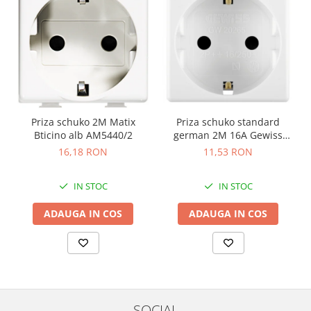
Priza schuko 2M Matix
Priza schuko standard
Bticino alb AM5440/2
german 2M 16A Gewiss
System alb GW20265
16,18 RON
11,53 RON
IN STOC
IN STOC
ADAUGA IN COS
ADAUGA IN COS
SOCIAL