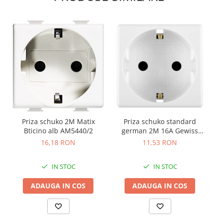
Priza schuko 2M Matix
Priza schuko standard
Bticino alb AM5440/2
german 2M 16A Gewiss
System alb GW20265
16,18 RON
11,53 RON
IN STOC
IN STOC
ADAUGA IN COS
ADAUGA IN COS