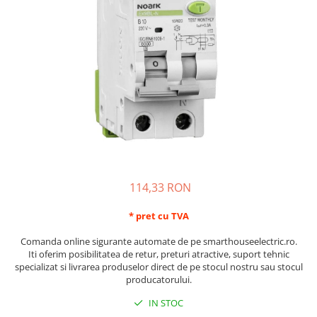
Schneider Asfora
Supraveghere Video
Bobine de declansare
Schneider Easy Styl
UPS-uri
Separatoare de sarcina
Schneider Cedar
Interfonie
Lampa de semnalizare
Vimar Neve
Scule meseriasi
Conectica si accesorii
Vimar Plana
Bareta de alimentare-Pieptene
Vimar Arke
Cleme si conectori
Himel Flexo
Repartitoare
Automatizari
Borniera si bara nul
Pini terminali
114,33 RON
* pret cu TVA
Comanda online sigurante automate de pe smarthouseelectric.ro.
Iti oferim posibilitatea de retur, preturi atractive, suport tehnic
specializat si livrarea produselor direct de pe stocul nostru sau stocul
producatorului.
IN STOC