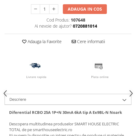
ADAUGA IN COS
Cod Produs:
107648
Ai nevoie de ajutor?
0720881014
Adauga la Favorite
Cere informatii
Livrare rapida
Plata online
Descriere
Diferential RCBO 25A 1P+N 30mA 6kA tip A Ex9BL-N Noark
Descopera multitudinea produselor SMART HOUSE ELECTRIC
TOTAL de pe smarthouseelectric.ro
Iti punem la dispozitie un intreg spectru de produse si materiale