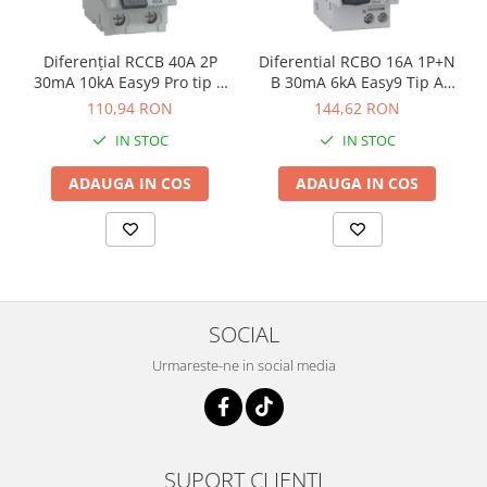
Diferenţial RCCB 40A 2P
Diferential RCBO 16A 1P+N
30mA 10kA Easy9 Pro tip A
B 30mA 6kA Easy9 Tip A
Schneider EZ9R49240
Schneider EZ9D15616
110,94 RON
144,62 RON
IN STOC
IN STOC
ADAUGA IN COS
ADAUGA IN COS
SOCIAL
Urmareste-ne in social media
SUPORT CLIENTI