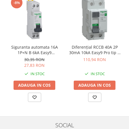
-8%
Siguranta automata 16A
Diferenţial RCCB 40A 2P
1P+N B 6kA Easy9
30mA 10kA Easy9 Pro tip A
Schneider EZ9P15616
Schneider EZ9R49240
30,35 RON
110,94 RON
27,83 RON
IN STOC
IN STOC
ADAUGA IN COS
ADAUGA IN COS
SOCIAL