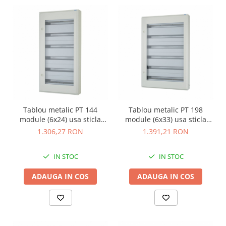
Tablou metalic PT 144
Tablou metalic PT 198
module (6x24) usa sticla
module (6x33) usa sticla
IP30 Eaton alb BF-OT-6/144-
IP30 Eaton alb BF-OT-6/198-
1.306,27 RON
1.391,21 RON
C
C
IN STOC
IN STOC
ADAUGA IN COS
ADAUGA IN COS