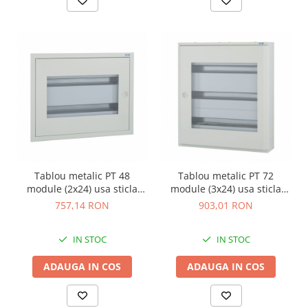
Tablou metalic PT 48
Tablou metalic PT 72
module (2x24) usa sticla
module (3x24) usa sticla
IP30 Eaton alb BF-OT-2/48-C
IP30 Eaton alb BF-OT-3/72-C
757,14 RON
903,01 RON
IN STOC
IN STOC
ADAUGA IN COS
ADAUGA IN COS