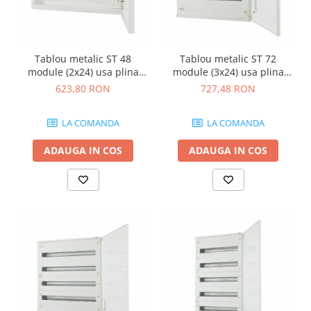
Tablou metalic ST 48
Tablou metalic ST 72
module (2x24) usa plina
module (3x24) usa plina
IP30 Eaton gri BF-U-2/48-G-
IP30 Eaton gri BF-U-3/72-G-
623,80 RON
727,48 RON
C
C
LA COMANDA
LA COMANDA
ADAUGA IN COS
ADAUGA IN COS