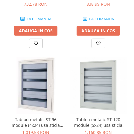
IP30 Eaton gri BF-UT-2/48-G-
IP30 Eaton gri BF-UT-3/72-G-
732,78 RON
838,99 RON
C
C
LA COMANDA
LA COMANDA
ADAUGA IN COS
ADAUGA IN COS
Tablou metalic ST 96
Tablou metalic ST 120
module (4x24) usa sticla
module (5x24) usa sticla
IP30 Eaton gri BF-UT-4/96-G-
IP30 Eaton gri BF-UT-5/120-
1.019,53 RON
1.160,85 RON