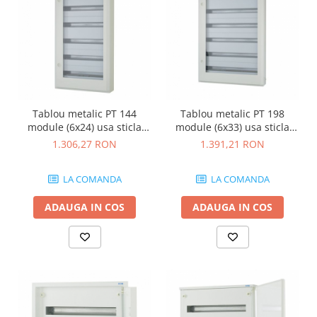
Tablou metalic PT 144
Tablou metalic PT 198
module (6x24) usa sticla
module (6x33) usa sticla
IP30 Eaton gri BF-OT-6/144-
IP30 Eaton gri BF-OT-6/198-
1.306,27 RON
1.391,21 RON
G-C
G-C
LA COMANDA
LA COMANDA
ADAUGA IN COS
ADAUGA IN COS