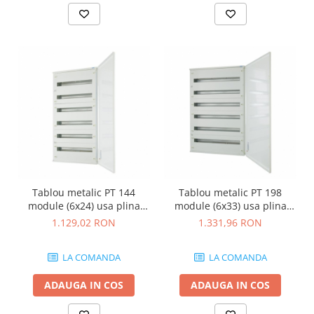
Tablou metalic PT 144
Tablou metalic PT 198
module (6x24) usa plina
module (6x33) usa plina
IP30 Eaton gri BF-O-6/144-
IP30 Eaton gri BF-O-6/198-
1.129,02 RON
1.331,96 RON
G-C
G-C
LA COMANDA
LA COMANDA
ADAUGA IN COS
ADAUGA IN COS