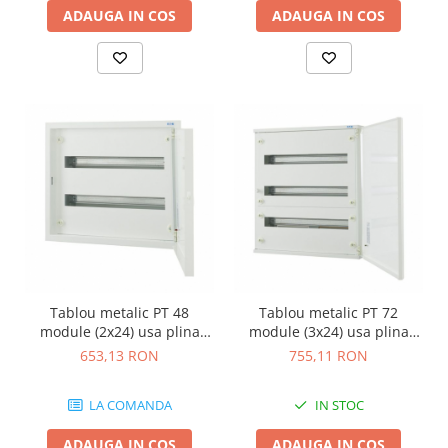
ADAUGA IN COS
ADAUGA IN COS
Tablou metalic PT 48
Tablou metalic PT 72
module (2x24) usa plina
module (3x24) usa plina
IP30 Eaton gri BF-O-2/48-G-
IP30 Eaton gri BF-O-3/72-G-
653,13 RON
755,11 RON
C
C
LA COMANDA
IN STOC
ADAUGA IN COS
ADAUGA IN COS