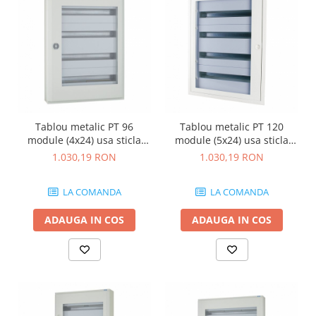
Tablou metalic PT 96
Tablou metalic PT 120
module (4x24) usa sticla
module (5x24) usa sticla
IP30 Eaton gri BF-OT-4/96-
IP30 Eaton gri BF-OT-5/120-
1.030,19 RON
1.030,19 RON
G-C
G-C
LA COMANDA
LA COMANDA
ADAUGA IN COS
ADAUGA IN COS