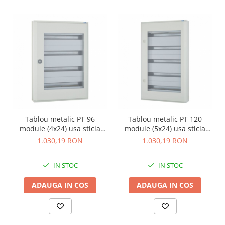
Tablou metalic PT 96
Tablou metalic PT 120
module (4x24) usa sticla
module (5x24) usa sticla
IP30 Eaton alb BF-OT-4/96-C
IP30 Eaton alb BF-OT-5/120-
1.030,19 RON
1.030,19 RON
C
IN STOC
IN STOC
ADAUGA IN COS
ADAUGA IN COS