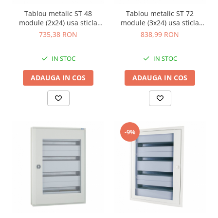
Tablou metalic ST 48
Tablou metalic ST 72
module (2x24) usa sticla
module (3x24) usa sticla
IP30 Eaton alb BF-UT-2/48-C
IP30 Eaton alb BF-UT-3/72-C
735,38 RON
838,99 RON
IN STOC
IN STOC
ADAUGA IN COS
ADAUGA IN COS
-9%