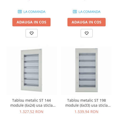
C
G-C
LA COMANDA
LA COMANDA
ADAUGA IN COS
ADAUGA IN COS
Tablou metalic ST 144
Tablou metalic ST 198
module (6x24) usa sticla
module (6x33) usa sticla
IP30 Eaton gri BF-UT-6/144-
IP30 Eaton gri BF-UT-6/198-
1.327,52 RON
1.539,94 RON
G-C
G-C