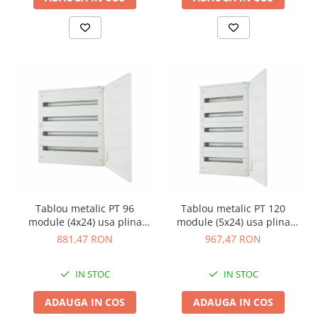
Tablou metalic PT 96
Tablou metalic PT 120
module (4x24) usa plina
module (5x24) usa plina
IP30 Eaton gri BF-O-4/96-G-
IP30 Eaton gri BF-O-5/120-
881,47 RON
967,47 RON
C
G-C
IN STOC
IN STOC
ADAUGA IN COS
ADAUGA IN COS