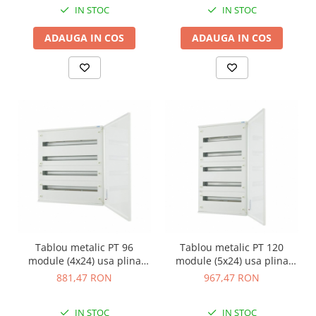
IN STOC
IN STOC
ADAUGA IN COS
ADAUGA IN COS
Tablou metalic PT 96
Tablou metalic PT 120
module (4x24) usa plina
module (5x24) usa plina
IP30 Eaton alb BF-O-4/96-C
IP30 Eaton alb BF-O-5/120-C
881,47 RON
967,47 RON
IN STOC
IN STOC