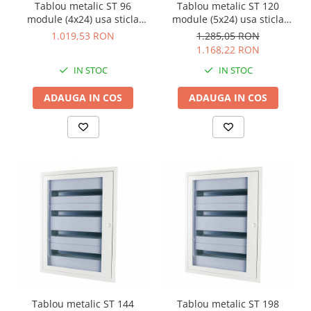
Tablou metalic ST 96
Tablou metalic ST 120
module (4x24) usa sticla
module (5x24) usa sticla
IP30 Eaton alb BF-UT-4/96-C
IP30 Eaton alb BF-UT-5/120-
1.019,53 RON
1.285,05 RON
C
1.168,22 RON
IN STOC
IN STOC
ADAUGA IN COS
ADAUGA IN COS
Tablou metalic ST 144
Tablou metalic ST 198