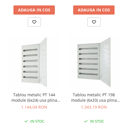
ADAUGA IN COS
ADAUGA IN COS
Tablou metalic PT 144
Tablou metalic PT 198
module (6x24) usa plina
module (6x33) usa plina
IP30 Eaton alb BF-O-6/144-C
IP30 Eaton alb BF-O-6/198-C
1.144,04 RON
1.343,19 RON
IN STOC
IN STOC