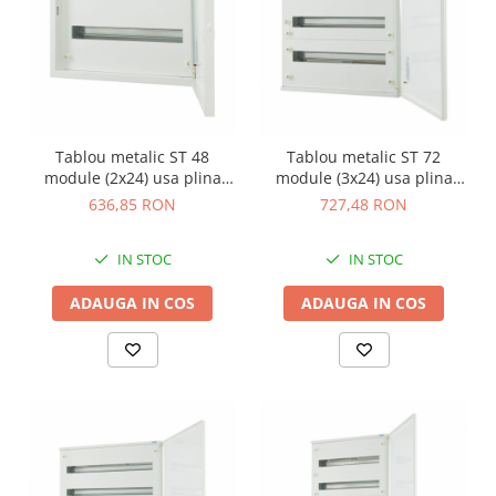
Tablou metalic ST 48
Tablou metalic ST 72
module (2x24) usa plina
module (3x24) usa plina
IP30 Eaton alb BF-U-2/48-C
IP30 Eaton alb BF-U-3/72-C
636,85 RON
727,48 RON
IN STOC
IN STOC
ADAUGA IN COS
ADAUGA IN COS