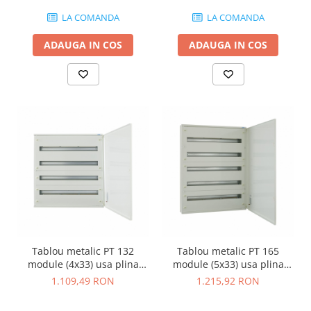
LA COMANDA
LA COMANDA
ADAUGA IN COS
ADAUGA IN COS
Tablou metalic PT 132
Tablou metalic PT 165
module (4x33) usa plina
module (5x33) usa plina
IP30 Eaton alb BF-O-4/132-C
IP30 Eaton alb BF-O-5/165-C
1.109,49 RON
1.215,92 RON