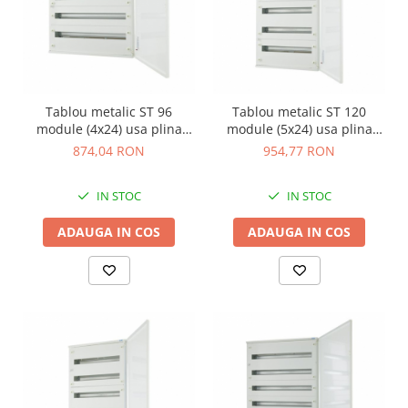
Tablou metalic ST 96
Tablou metalic ST 120
module (4x24) usa plina
module (5x24) usa plina
IP30 Eaton alb BF-U-4/96-C
IP30 Eaton alb BF-U-5/120-C
874,04 RON
954,77 RON
IN STOC
IN STOC
ADAUGA IN COS
ADAUGA IN COS