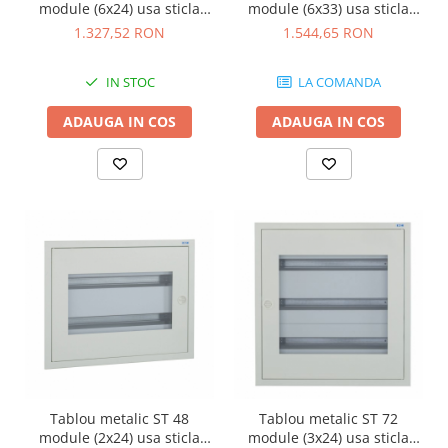
module (6x24) usa sticla
module (6x33) usa sticla
IP30 Eaton alb BF-UT-6/144-
IP30 Eaton alb BF-UT-6/198-
1.327,52 RON
1.544,65 RON
C
C
IN STOC
LA COMANDA
ADAUGA IN COS
ADAUGA IN COS
Tablou metalic ST 48
Tablou metalic ST 72
module (2x24) usa sticla
module (3x24) usa sticla