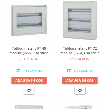
Tablou metalic PT 48
Tablou metalic PT 72
module (2x24) usa sticla
module (3x24) usa sticla
IP30 Eaton gri BF-OT-2/48-
IP30 Eaton gri BF-OT-3/72-
751,25 RON
893,34 RON
G-C
G-C
LA COMANDA
LA COMANDA
ADAUGA IN COS
ADAUGA IN COS