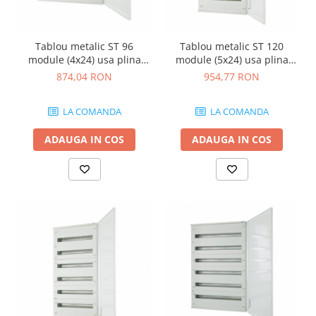
Tablou metalic ST 96
Tablou metalic ST 120
module (4x24) usa plina
module (5x24) usa plina
IP30 Eaton gri BF-U-4/96-G-
IP30 Eaton gri BF-U-5/120-G-
874,04 RON
954,77 RON
C
C
LA COMANDA
LA COMANDA
ADAUGA IN COS
ADAUGA IN COS