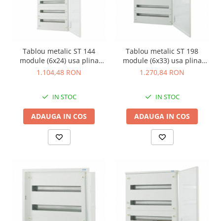
Tablou metalic ST 144
Tablou metalic ST 198
module (6x24) usa plina
module (6x33) usa plina
IP30 Eaton alb BF-U-6/144-C
IP30 Eaton alb BF-U-6/198-C
1.104,48 RON
1.270,84 RON
IN STOC
IN STOC
ADAUGA IN COS
ADAUGA IN COS