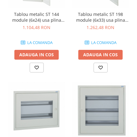
Tablou metalic ST 144
Tablou metalic ST 198
module (6x24) usa plina
module (6x33) usa plina
IP30 Eaton gri BF-U-6/144-G-
IP30 Eaton gri BF-U-6/198-G-
1.104,48 RON
1.262,48 RON
C
C
LA COMANDA
LA COMANDA
ADAUGA IN COS
ADAUGA IN COS