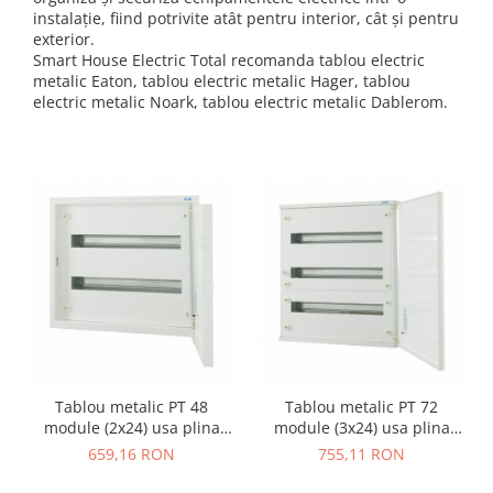
Schneider Asfora
Supraveghere Video
instalație, fiind potrivite atât pentru interior, cât și pentru
Bobine de declansare
Schneider Easy Styl
UPS-uri
exterior.
Smart House Electric Total recomanda tablou electric
Separatoare de sarcina
Schneider Cedar
Interfonie
metalic Eaton, tablou electric metalic Hager, tablou
Lampa de semnalizare
electric metalic Noark, tablou electric metalic Dablerom.
Vimar Neve
Scule meseriasi
Conectica si accesorii
Vimar Plana
Bareta de alimentare-Pieptene
Vimar Arke
Cleme si conectori
Himel Flexo
Repartitoare
Automatizari
Borniera si bara nul
Pini terminali
Tablou metalic PT 48
Tablou metalic PT 72
module (2x24) usa plina
module (3x24) usa plina
IP30 Eaton alb BF-O-2/48-C
IP30 Eaton alb BF-O-3/72-C
659,16 RON
755,11 RON